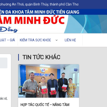
 phường An Thới, quận Bình Thủy, thành phố Cần Thơ.
UẬT – GIÁ
KIỂM TRA SỨC KHỎE
LIÊN HỆ
TIN TỨC KHÁC
c sĩ,
HỢP TÁC QUỐC TẾ – NÂNG TẦM