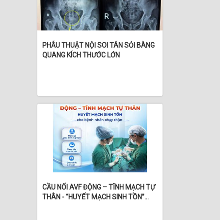
PHẪU THUẬT NỘI SOI TÁN SỎI BÀNG
QUANG KÍCH THƯỚC LỚN
CẦU NỐI AVF ĐỘNG – TĨNH MẠCH TỰ
THÂN - “HUYẾT MẠCH SINH TỒN”
CHO BỆNH NHÂN CHẠY THẬN