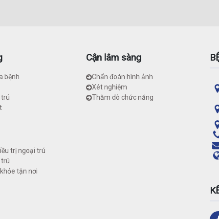
g
Cận lâm sàng
B
a bệnh
Chẩn đoán hình ảnh
Xét nghiệm
 trú
Thăm dò chức năng
t
ều trị ngoại trú
 trú
khỏe tận nơi
K