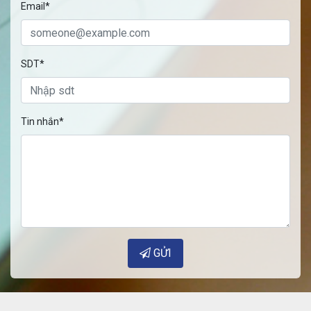
Email*
SDT*
Tin nhắn*
GỬI