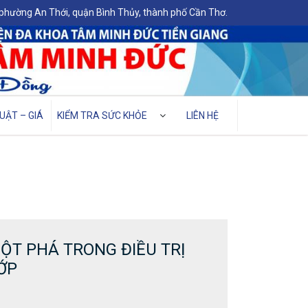
 phường An Thới, quận Bình Thủy, thành phố Cần Thơ.
UẬT – GIÁ
KIỂM TRA SỨC KHỎE
LIÊN HỆ
ĐỘT PHÁ TRONG ĐIỀU TRỊ
ỚP