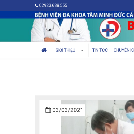
02923.688.555
GIỚI THIỆU
TIN TỨC
CHUYÊN K
03/03/2021