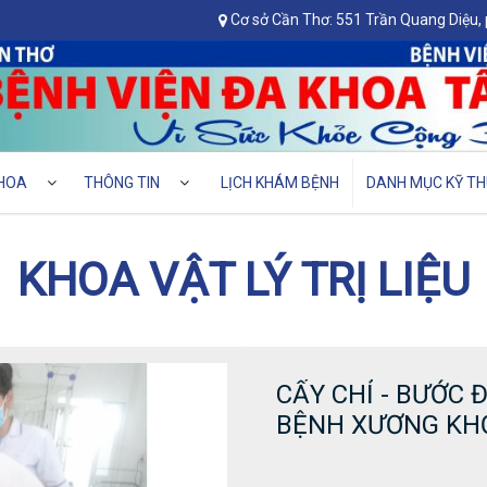
Cơ sở Cần Thơ: 551 Trần Quang Diệu,
HOA
THÔNG TIN
LỊCH KHÁM BỆNH
DANH MỤC KỸ TH
KHOA VẬT LÝ TRỊ LIỆU
CẤY CHỈ - BƯỚC 
BỆNH XƯƠNG KH