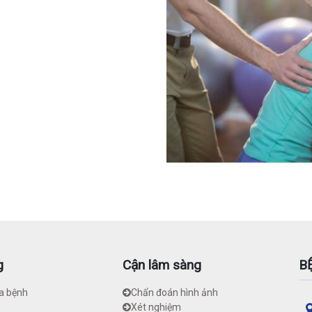
g
Cận lâm sàng
B
a bệnh
Chẩn đoán hình ảnh
Xét nghiệm