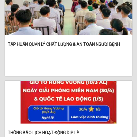
TẬP HUẤN QUẢN LÝ CHẤT LƯỢNG & AN TOÀN NGƯỜI BỆNH
THÔNG BÁO LỊCH HOẠT ĐỘNG DỊP LỄ