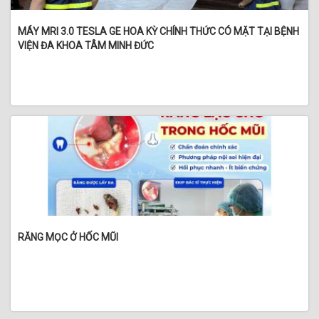
MÁY MRI 3.0 TESLA GE HOA KỲ CHÍNH THỨC CÓ MẶT TẠI BỆNH
VIỆN ĐA KHOA TÂM MINH ĐỨC
RĂNG MỌC Ở HỐC MŨI