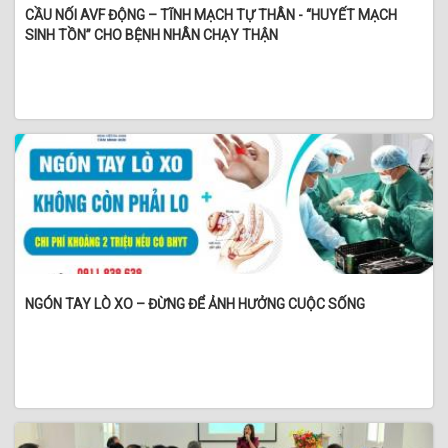
CẦU NỐI AVF ĐỘNG – TĨNH MẠCH TỰ THÂN - “HUYẾT MẠCH
SINH TỒN” CHO BỆNH NHÂN CHẠY THẬN
NGÓN TAY LÒ XO – ĐỪNG ĐỂ ẢNH HƯỞNG CUỘC SỐNG