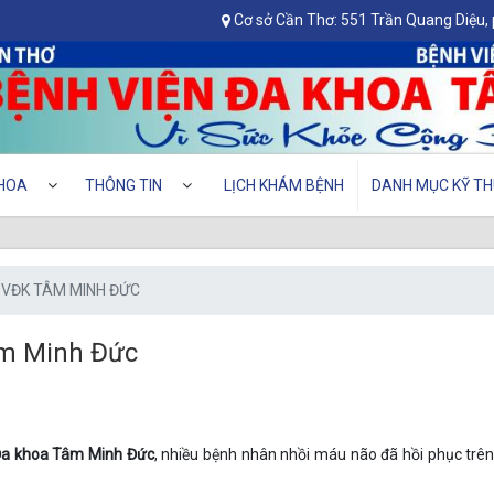
Cơ sở Cần Thơ: 551 Trần Quang Diệu,
HOA
THÔNG TIN
LỊCH KHÁM BỆNH
DANH MỤC KỸ TH
BVĐK TÂM MINH ĐỨC
âm Minh Đức
Đa khoa Tâm Minh Đức
, nhiều bệnh nhân nhồi máu não đã hồi phục trê