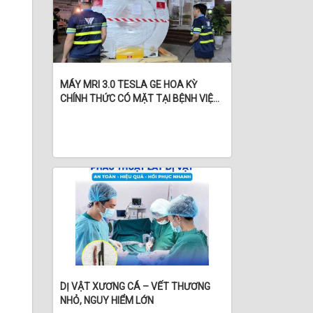
MÁY MRI 3.0 TESLA GE HOA KỲ
CHÍNH THỨC CÓ MẶT TẠI BỆNH VIỆN
ĐA KHOA TÂM MINH ĐỨC
DỊ VẬT XƯƠNG CÁ – VẾT THƯƠNG
NHỎ, NGUY HIỂM LỚN