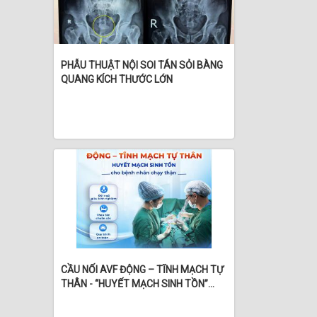
PHẪU THUẬT NỘI SOI TÁN SỎI BÀNG
QUANG KÍCH THƯỚC LỚN
CẦU NỐI AVF ĐỘNG – TĨNH MẠCH TỰ
THÂN - “HUYẾT MẠCH SINH TỒN”
CHO BỆNH NHÂN CHẠY THẬN