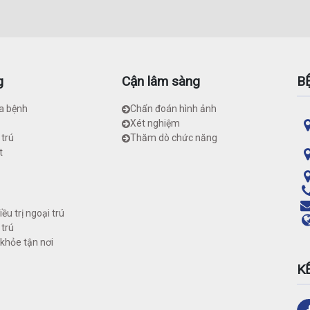
g
Cận lâm sàng
B
a bệnh
Chẩn đoán hình ảnh
Xét nghiệm
 trú
Thăm dò chức năng
t
ều trị ngoại trú
 trú
khỏe tận nơi
K