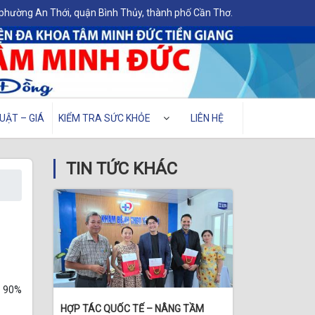
 phường An Thới, quận Bình Thủy, thành phố Cần Thơ.
UẬT – GIÁ
KIỂM TRA SỨC KHỎE
LIÊN HỆ
TIN TỨC KHÁC
n 90%
HỢP TÁC QUỐC TẾ – NÂNG TẦM