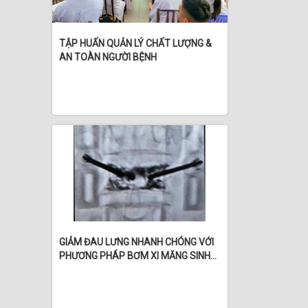
TẬP HUẤN QUẢN LÝ CHẤT LƯỢNG &
AN TOÀN NGƯỜI BỆNH
GIẢM ĐAU LƯNG NHANH CHÓNG VỚI
PHƯƠNG PHÁP BƠM XI MĂNG SINH
HỌC – THỰC HIỆN TRONG NGÀY