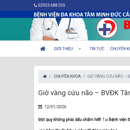
02923.688.555
GIỚI THIỆU
TIN TỨC
CHUYÊN K
CHUYÊN KHOA
GIỜ VÀNG CỨU NÃO – 
Giờ vàng cứu não – BVĐK T
12/01/2026
Đột quỵ không phải dấu chấm hết!
Tại
Bệnh viện 