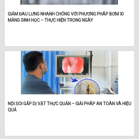
GIẢM ĐAU LƯNG NHANH CHÓNG VỚI PHƯƠNG PHÁP BƠM XI
MĂNG SINH HỌC – THỰC HIỆN TRONG NGÀY
NỘI SOI GẮP DỊ VẬT THỰC QUẢN – GIẢI PHÁP AN TOÀN VÀ HIỆU
QUẢ