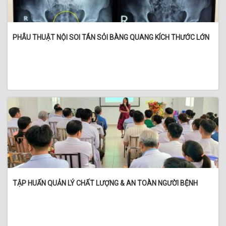
PHẪU THUẬT NỘI SOI TÁN SỎI BÀNG QUANG KÍCH THƯỚC LỚN
TẬP HUẤN QUẢN LÝ CHẤT LƯỢNG & AN TOÀN NGƯỜI BỆNH