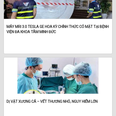
MÁY MRI 3.0 TESLA GE HOA KỲ CHÍNH THỨC CÓ MẶT TẠI BỆNH
VIỆN ĐA KHOA TÂM MINH ĐỨC
DỊ VẬT XƯƠNG CÁ – VẾT THƯƠNG NHỎ, NGUY HIỂM LỚN