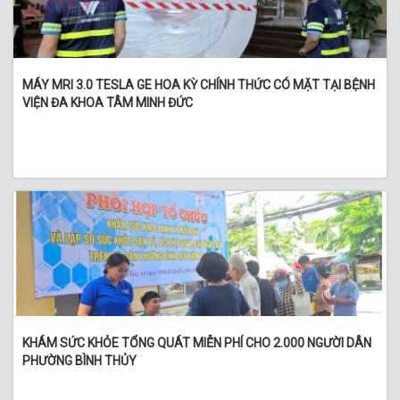
MÁY MRI 3.0 TESLA GE HOA KỲ CHÍNH THỨC CÓ MẶT TẠI BỆNH
VIỆN ĐA KHOA TÂM MINH ĐỨC
KHÁM SỨC KHỎE TỔNG QUÁT MIỄN PHÍ CHO 2.000 NGƯỜI DÂN
PHƯỜNG BÌNH THỦY