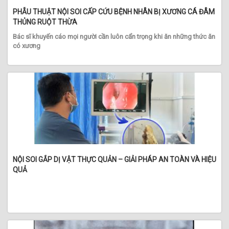
PHẪU THUẬT NỘI SOI CẤP CỨU BỆNH NHÂN BỊ XƯƠNG CÁ ĐÂM
THỦNG RUỘT THỪA
Bác sĩ khuyến cáo mọi người cần luôn cẩn trọng khi ăn những thức ăn
có xương
NỘI SOI GẮP DỊ VẬT THỰC QUẢN – GIẢI PHÁP AN TOÀN VÀ HIỆU
QUẢ