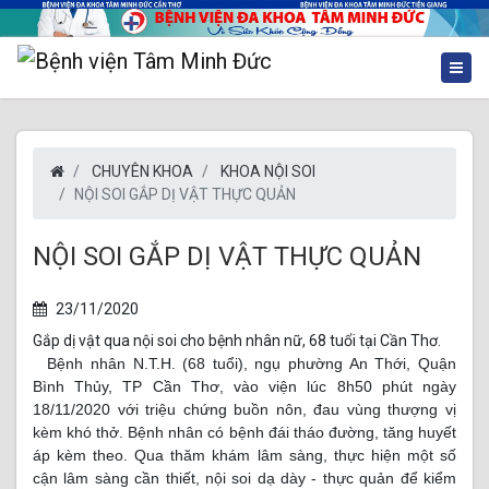
CHUYÊN KHOA
KHOA NỘI SOI
NỘI SOI GẮP DỊ VẬT THỰC QUẢN
NỘI SOI GẮP DỊ VẬT THỰC QUẢN
23/11/2020
Gắp dị vật qua nội soi cho bệnh nhân nữ, 68 tuổi tại Cần Thơ.
Bệnh nhân N.T.H. (68 tuổi), ngụ phường An Thới, Quận
Bình Thủy, TP Cần Thơ, vào viện lúc 8h50 phút ngày
18/11/2020 với triệu chứng buồn nôn, đau vùng thượng vị
kèm khó thở. Bệnh nhân có bệnh đái tháo đường, tăng huyết
áp kèm theo. Qua thăm khám lâm sàng, thực hiện một số
cận lâm sàng cần thiết, nội soi dạ dày - thực quản để kiểm