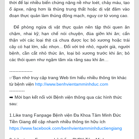
thời để lại nhiều biến chứng nặng nề như loét, chảy máu, tạo
ổ ápxe, nặng hơn là thủng trung thất hoặc dị vật đâm vào
đoạn thực quản làm thủng động mạch, nguy cơ tử vong cao.
Để phòng ngừa dị vật thực quản nên tập thói quen ăn
chậm, nhai kỹ; hạn chế nói chuyện, đùa giỡn khi ăn; cẩn
thận với các loại thịt cá chưa được lọc bỏ xương hoặc trái
cây có hạt lớn, sắc nhọn... Đối với trẻ nhỏ, người già, người
bệnh, cần cắt nhỏ thức ăn, loại bỏ xương trước khi ăn; bỏ
các thói quen như ngậm tăm xỉa răng sau khi ăn…
---------------
✅Bạn nhớ truy cập trang Web tìm hiểu nhiều thông tin khác
từ bệnh viện
http://www.benhvientamminhduc.com
----------
➡️ Mời bạn kết nối với Bệnh viện thông qua các hình thức
sau:
1.Like trang Fanpage Bệnh viện Đa Khoa Tâm Minh Đức
Tiền Giang để cập nhanh nhiều thông tin hữu ích
https://www.facebook.com/benhvientamminhductiengiang