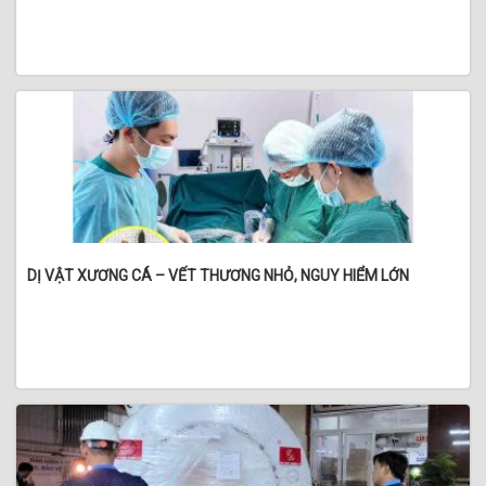
DỊ VẬT XƯƠNG CÁ – VẾT THƯƠNG NHỎ, NGUY HIỂM LỚN