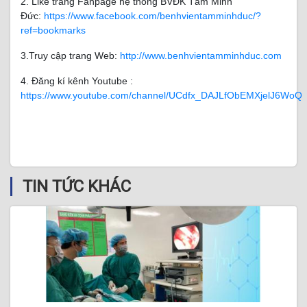
2. Like trang Fanpage hệ thống BVĐK Tâm Minh
Đức:
https://www.facebook.com/benhvientamminhduc/?
ref=bookmarks
3.Truy cập trang Web:
http://www.benhvientamminhduc.com
4. Đăng kí kênh Youtube :
https://www.youtube.com/channel/UCdfx_DAJLfObEMXjelJ6WoQ
TIN TỨC KHÁC