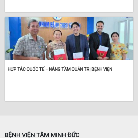
HỢP TÁC QUỐC TẾ – NÂNG TẦM QUẢN TRỊ BỆNH VIỆN
BỆNH VIỆN TÂM MINH ĐỨC