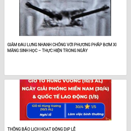
GIẢM ĐAU LƯNG NHANH CHÓNG VỚI PHƯƠNG PHÁP BƠM XI
MĂNG SINH HỌC – THỰC HIỆN TRONG NGÀY
THÔNG BÁO LỊCH HOẠT ĐỘNG DỊP LỄ