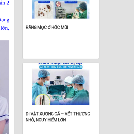
ìn 2
tặng
lớn,
RĂNG MỌC Ở HỐC MŨI
DỊ VẬT XƯƠNG CÁ – VẾT THƯƠNG
NHỎ, NGUY HIỂM LỚN