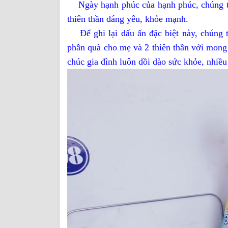
Ngày hạnh phúc của hạnh phúc, chúng tô
thiên thần đáng yêu, khỏe mạnh.
Để ghi lại dấu ấn đặc biệt này, chúng tô
phần quà cho mẹ và 2 thiên thần với mong
chúc gia đình luôn dồi dào sức khỏe, nhiều