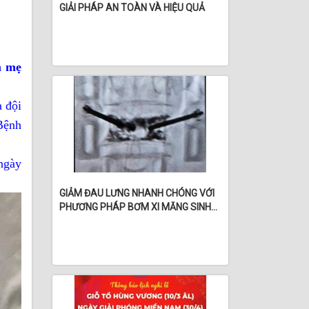
GIẢI PHÁP AN TOÀN VÀ HIỆU QUẢ
m mẹ
 đội
Bệnh
ngày
GIẢM ĐAU LƯNG NHANH CHÓNG VỚI
PHƯƠNG PHÁP BƠM XI MĂNG SINH
HỌC – THỰC HIỆN TRONG NGÀY