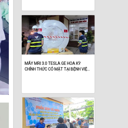
MÁY MRI 3.0 TESLA GE HOA KỲ
CHÍNH THỨC CÓ MẶT TẠI BỆNH VIỆN
ĐA KHOA TÂM MINH ĐỨC