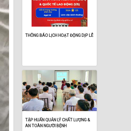
THÔNG BÁO LỊCH HOẠT ĐỘNG DỊP LỄ
TẬP HUẤN QUẢN LÝ CHẤT LƯỢNG &
AN TOÀN NGƯỜI BỆNH