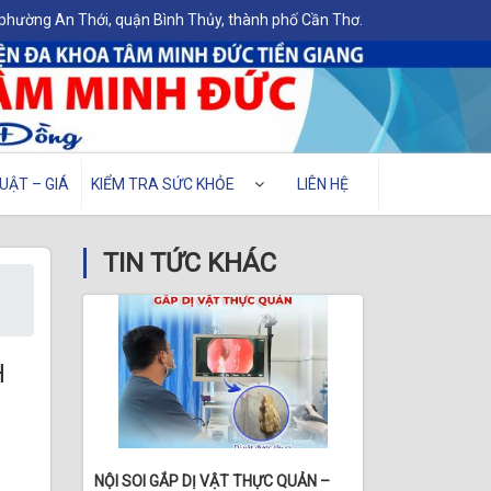
 phường An Thới, quận Bình Thủy, thành phố Cần Thơ.
UẬT – GIÁ
KIỂM TRA SỨC KHỎE
LIÊN HỆ
TIN TỨC KHÁC
H
NỘI SOI GẮP DỊ VẬT THỰC QUẢN –