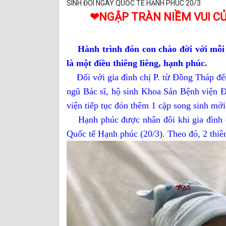
SINH ĐÔI NGÀY QUỐC TẾ HẠNH PHÚC 20/3
❤NGẬP TRÀN NIỀM VUI CỦ
Hành trình đón con chào đời với mỗi 
là một điều thiêng liêng, hạnh phúc.
Đối với gia đình chị P. từ Đồng Tháp đế
ngũ Bác sĩ, hộ sinh Khoa Sản Bệnh viện 
viện tiếp tục đón thêm 1 cặp song sinh mới
Hạnh phúc được nhân đôi khi gia đình chị
Quốc tế Hạnh phúc (20/3). Theo đó, 2 thiê