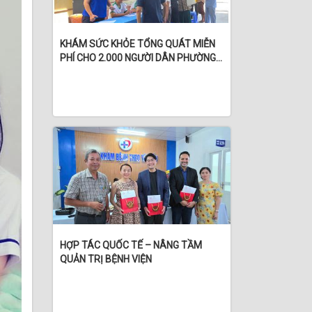
KHÁM SỨC KHỎE TỔNG QUÁT MIỄN
PHÍ CHO 2.000 NGƯỜI DÂN PHƯỜNG
BÌNH THỦY
HỢP TÁC QUỐC TẾ – NÂNG TẦM
QUẢN TRỊ BỆNH VIỆN