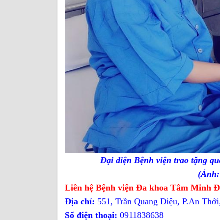
Đại diện Bệnh viện trao tặng qu
(Ảnh:
Liên hệ Bệnh viện Đa khoa Tâm Minh 
Địa chỉ:
551, Trần Quang Diệu, P.An Thới
Số điện thoại:
0911838638