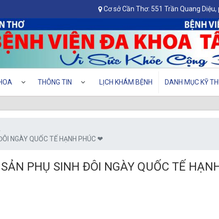
Cơ sở Cần Thơ: 551 Trần Quang Diệu,
HOA
THÔNG TIN
LỊCH KHÁM BỆNH
DANH MỤC KỸ TH
A
 ĐÔI NGÀY QUỐC TẾ HẠNH PHÚC ❤
 SẢN PHỤ SINH ĐÔI NGÀY QUỐC TẾ HẠN