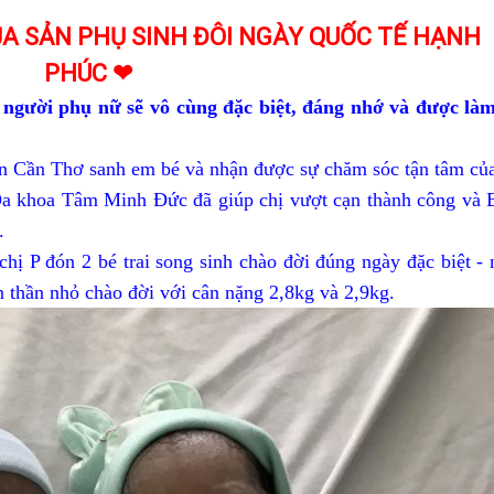
A SẢN PHỤ SINH ĐÔI NGÀY QUỐC TẾ HẠNH
PHÚC ❤
người phụ nữ sẽ vô cùng đặc biệt, đáng nhớ và được là
n Cần Thơ sanh em bé và nhận được sự chăm sóc tận tâm của
Đa khoa Tâm Minh Đức đã giúp chị vượt cạn thành công và 
.
 P đón 2 bé trai song sinh chào đời đúng ngày đặc biệt - 
n thần nhỏ chào đời với cân nặng 2,8kg và 2,9kg.