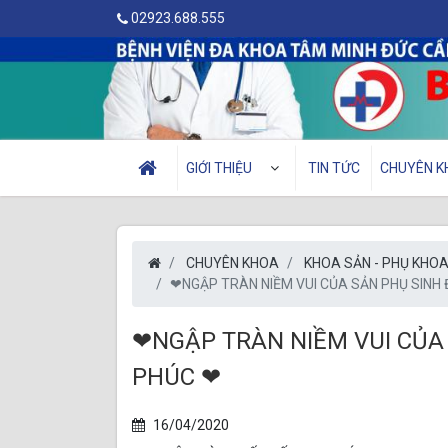
02923.688.555
GIỚI THIỆU
TIN TỨC
CHUYÊN K
CHUYÊN KHOA
KHOA SẢN - PHỤ KHO
❤NGẬP TRÀN NIỀM VUI CỦA SẢN PHỤ SINH
❤NGẬP TRÀN NIỀM VUI CỦA
PHÚC ❤
16/04/2020