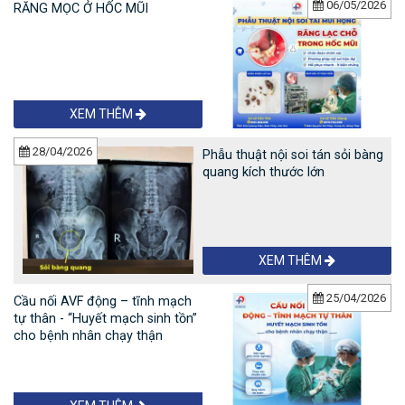
06/05/2026
RĂNG MỌC Ở HỐC MŨI
XEM THÊM
28/04/2026
Phẫu thuật nội soi tán sỏi bàng
quang kích thước lớn
XEM THÊM
25/04/2026
Cầu nối AVF động – tĩnh mạch
tự thân - “Huyết mạch sinh tồn”
cho bệnh nhân chạy thận